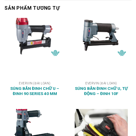
SẢN PHẨM TƯƠNG TỰ
EVERVIN (ĐÀI LOAN)
EVERVIN (ĐÀI LOAN)
SÚNG BẮN ĐINH CHỮ U –
SÚNG BẮN ĐINH CHỮ U, TỰ
ĐINH 90 SERIES 40 MM
ĐỘNG – ĐINH 10F