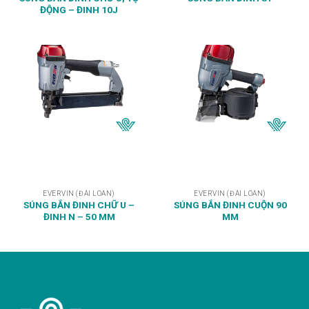
ĐỘNG – ĐINH 10J
EVERVIN (ĐÀI LOAN)
EVERVIN (ĐÀI LOAN)
SÚNG BẮN ĐINH CHỮ U –
SÚNG BẮN ĐINH CUỘN 90
ĐINH N – 50 MM
MM