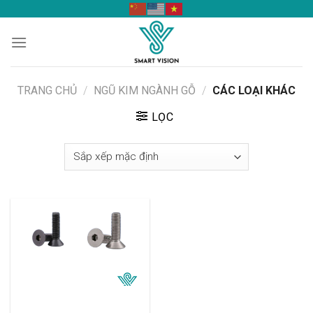
Skip
to
content
TRANG CHỦ
/
NGŨ KIM NGÀNH GỖ
/
CÁC LOẠI KHÁC
LỌC