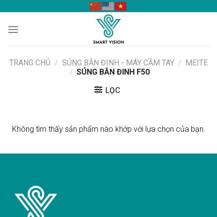
Skip
to
content
TRANG CHỦ
/
SÚNG BẮN ĐINH - MÁY CẦM TAY
/
MEITE
/
SÚNG BẮN ĐINH F50
LỌC
Không tìm thấy sản phẩm nào khớp với lựa chọn của bạn.