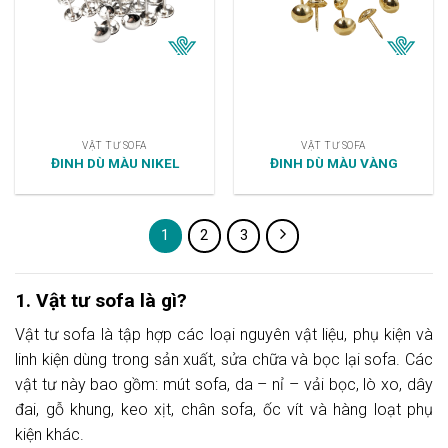
VẬT TƯ SOFA
VẬT TƯ SOFA
ĐINH DÙ MÀU NIKEL
ĐINH DÙ MÀU VÀNG
1
2
3
1. Vật tư sofa là gì?
Vật tư sofa là tập hợp các loại nguyên vật liệu, phụ kiện và
linh kiện dùng trong sản xuất, sửa chữa và bọc lại sofa. Các
vật tư này bao gồm: mút sofa, da – nỉ – vải bọc, lò xo, dây
đai, gỗ khung, keo xịt, chân sofa, ốc vít và hàng loạt phụ
kiện khác.