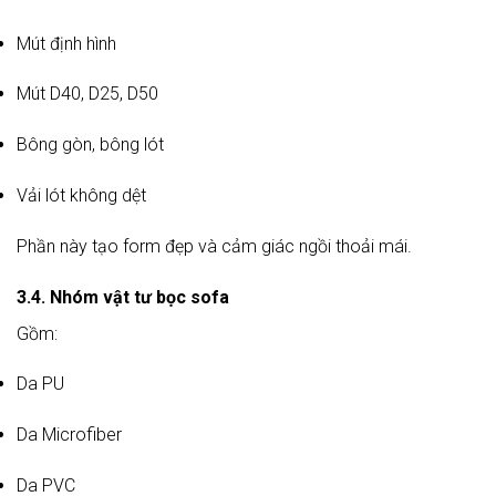
Mút định hình
Mút D40, D25, D50
Bông gòn, bông lót
Vải lót không dệt
Phần này tạo form đẹp và cảm giác ngồi thoải mái.
3.4. Nhóm vật tư bọc sofa
Gồm:
Da PU
Da Microfiber
Da PVC