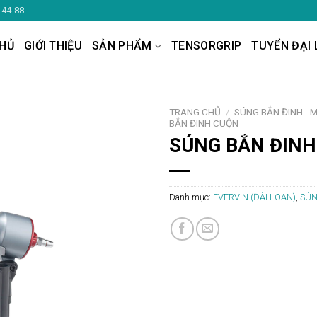
.44.88
HỦ
GIỚI THIỆU
SẢN PHẨM
TENSORGRIP
TUYỂN ĐẠI 
TRANG CHỦ
/
SÚNG BẮN ĐINH - 
BẮN ĐINH CUỘN
SÚNG BẮN ĐINH
Danh mục:
EVERVIN (ĐÀI LOAN)
,
SÚN