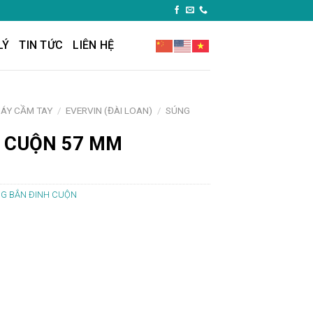
LÝ
TIN TỨC
LIÊN HỆ
MÁY CẦM TAY
/
EVERVIN (ĐÀI LOAN)
/
SÚNG
 CUỘN 57 MM
G BẮN ĐINH CUỘN