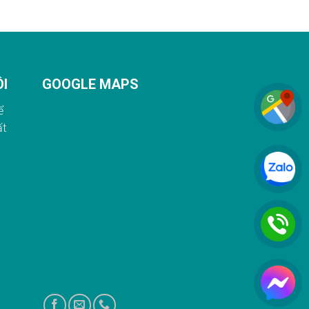
ÔI
GOOGLE MAPS
ể
ất