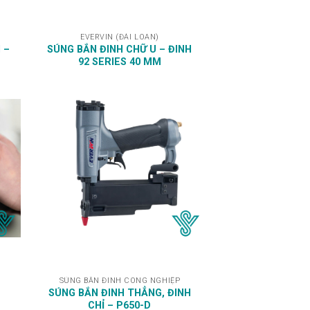
EVERVIN (ĐÀI LOAN)
 –
SÚNG BẮN ĐINH CHỮ U – ĐINH
92 SERIES 40 MM
SÚNG BẮN ĐINH CÔNG NGHIỆP
SÚNG BẮN ĐINH THẲNG, ĐINH
CHỈ – P650-D