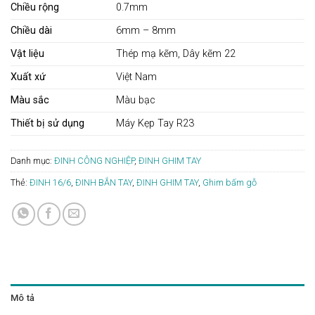
Chiều rộng
0.7mm
Chiều dài
6mm – 8mm
Vật liệu
Thép mạ kẽm, Dây kẽm 22
Xuất xứ
Việt Nam
Màu sắc
Màu bạc
Thiết bị sử dụng
Máy Kẹp Tay R23
Danh mục:
ĐINH CÔNG NGHIỆP
,
ĐINH GHIM TAY
Thẻ:
ĐINH 16/6
,
ĐINH BẮN TAY
,
ĐINH GHIM TAY
,
Ghim bấm gỗ
Mô tả