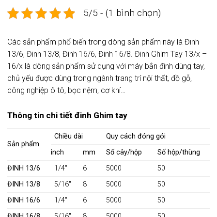
5/5 - (1 bình chọn)
Các sản phẩm phổ biến trong dòng sản phẩm này là Đinh
13/6, Đinh 13/8, Đinh 16/6, Đinh 16/8. Đinh Ghim Tay 13/x –
16/x là dòng sản phẩm sử dụng với máy bắn đinh dùng tay,
chủ yếu được dùng trong ngành trang trí nội thất, đồ gỗ,
công nghiệp ô tô, bọc nệm, cơ khí…
Thông tin chi tiết đinh Ghim tay
Chiều dài
Quy cách đóng gói
Sản phẩm
inch
mm
Số cây/hộp
Số hộp/thùng
ĐINH 13/6
1/4″
6
5000
50
ĐINH 13/8
5/16″
8
5000
50
ĐINH 16/6
1/4″
6
5000
50
ĐINH 16/8
5/16″
8
5000
50