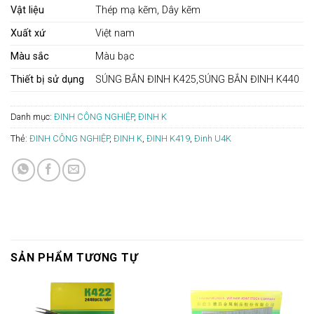
Vật liệu
Thép mạ kẽm, Dây kẽm
Xuất xứ
Việt nam
Màu sắc
Màu bạc
Thiết bị sử dụng
SÚNG BẮN ĐINH K425,SÚNG BẮN ĐINH K440
Danh mục:
ĐINH CÔNG NGHIỆP
,
ĐINH K
Thẻ:
ĐINH CÔNG NGHIỆP
,
ĐINH K
,
ĐINH K419
,
Đinh U4K
SẢN PHẨM TƯƠNG TỰ