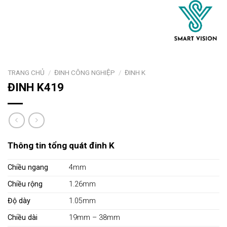
TRANG CHỦ
/
ĐINH CÔNG NGHIỆP
/
ĐINH K
ĐINH K419
Thông tin tổng quát đinh K
Chiều ngang
4mm
Chiều rộng
1.26mm
Độ dày
1.05mm
Chiều dài
19mm – 38mm