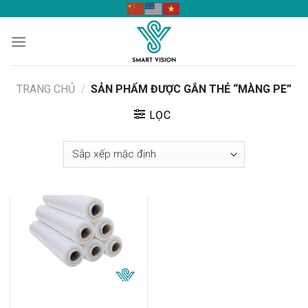
Skip
to
content
TRANG CHỦ
/
SẢN PHẨM ĐƯỢC GẮN THẺ “MÀNG PE”
LỌC