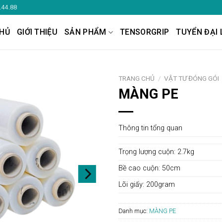
.44.88
HỦ
GIỚI THIỆU
SẢN PHẨM
TENSORGRIP
TUYỂN ĐẠI 
TRANG CHỦ
/
VẬT TƯ ĐÓNG GÓI
MÀNG PE
Thông tin tổng quan
Trọng lượng cuộn: 2.7kg
Bề cao cuộn: 50cm
Lõi giấy: 200gram
Danh mục:
MÀNG PE