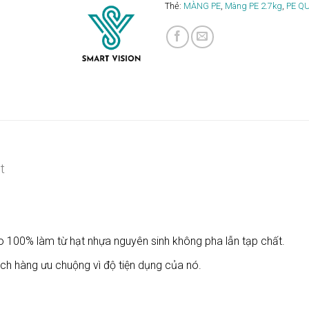
Thẻ:
MÀNG PE
,
Màng PE 2.7kg
,
PE Q
t
00% làm từ hạt nhựa nguyên sinh không pha lẫn tạp chất.
h hàng ưu chuộng vì độ tiện dụng của nó.