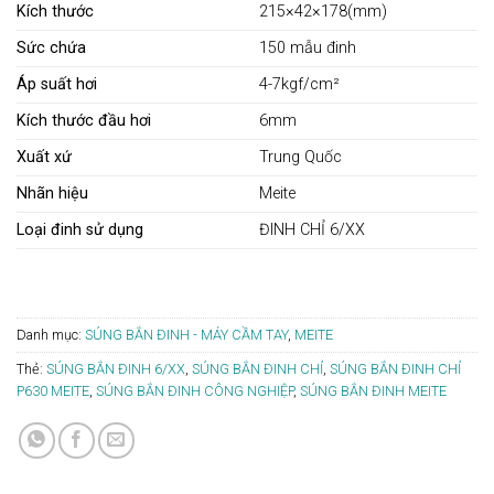
Kích thước
215×42×178(mm)
Sức chứa
150 mẫu đinh
Áp suất hơi
4-7kgf/cm²
Kích thước đầu hơi
6mm
Xuất xứ
Trung Quốc
Nhãn hiệu
Meite
Loại đinh sử dụng
ĐINH CHỈ 6/XX
Danh mục:
SÚNG BẮN ĐINH - MÁY CẦM TAY
,
MEITE
Thẻ:
SÚNG BẮN ĐINH 6/XX
,
SÚNG BẮN ĐINH CHỈ
,
SÚNG BẮN ĐINH CHỈ
P630 MEITE
,
SÚNG BẮN ĐINH CÔNG NGHIỆP
,
SÚNG BẮN ĐINH MEITE