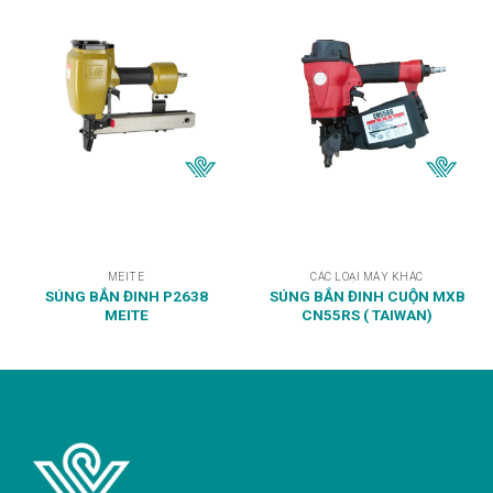
MEITE
CÁC LOẠI MÁY KHÁC
SÚNG BẮN ĐINH P2638
SÚNG BẮN ĐINH CUỘN MXB
MEITE
CN55RS ( TAIWAN)