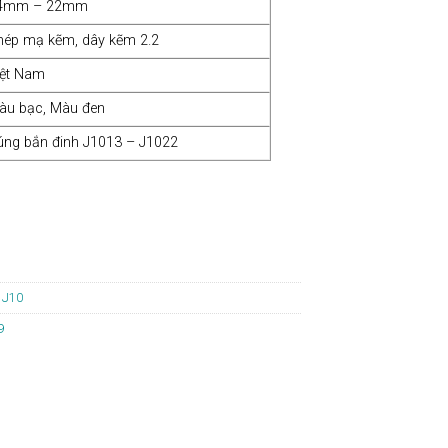
4mm – 22mm
hép mạ kẽm, dây kẽm 2.2
iệt Nam
àu bạc, Màu đen
úng bắn đinh J1013 – J1022
 J10
9