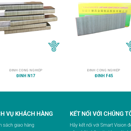
ĐINH CÔNG NGHIỆP
ĐINH CÔNG NGHIỆP
ĐINH N17
ĐINH F45
CH VỤ KHÁCH HÀNG
KẾT NỐI VỚI CHÚNG T
h sách giao hàn
g
Hãy kết nối với Smart Vision đ