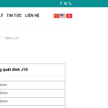
LÝ
TIN TỨC
LIÊN HỆ
P
/
ĐINH J10
uát đinh J10
0mm
.2mm
.6mm