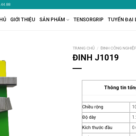
.44.88
HỦ
GIỚI THIỆU
SẢN PHẨM
TENSORGRIP
TUYỂN ĐẠI 
TRANG CHỦ
/
ĐINH CÔNG NGHIỆ
ĐINH J1019
Thông tin tổng q
Chiều rộng
1
Độ dày
1
Kích thước đầu
0