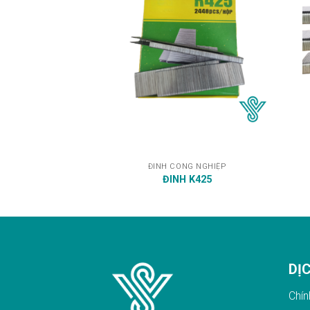
ĐINH CÔNG NGHIỆP
ĐINH K425
DỊ
Chín