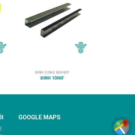
ĐINH CÔNG NGHIỆP
ĐINH 1006F
ÔI
GOOGLE MAPS
ể