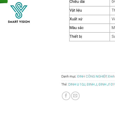
Chiều dài
0
Vật liệu
T
Xuất xứ
V
Màu sắc
M
Thiết bị
S
Danh mục:
ĐINH CÔNG NGHIỆP
,
Đinh
Thẻ:
DINH U 10J
,
ĐINH J
,
ĐINH J101