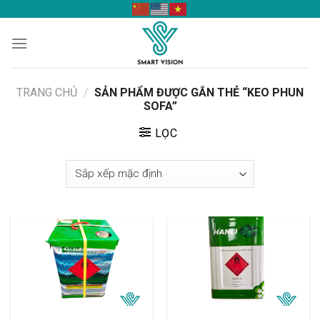
Skip
to
content
TRANG CHỦ
/
SẢN PHẨM ĐƯỢC GẮN THẺ “KEO PHUN
SOFA”
LỌC