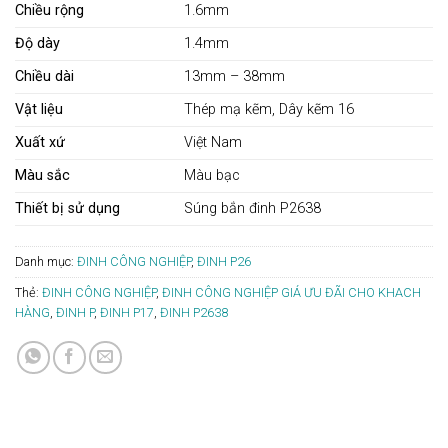
Chiều rộng
1.6mm
Độ dày
1.4mm
Chiều dài
13mm – 38mm
Vật liệu
Thép mạ kẽm, Dây kẽm 16
Xuất xứ
Việt Nam
Màu sắc
Màu bạc
Thiết bị sử dụng
Súng bắn đinh P2638
Danh mục:
ĐINH CÔNG NGHIỆP
,
ĐINH P26
Thẻ:
ĐINH CÔNG NGHIỆP
,
ĐINH CÔNG NGHIỆP GIÁ ƯU ĐÃI CHO KHACH
HÀNG
,
ĐINH P
,
ĐINH P17
,
ĐINH P2638