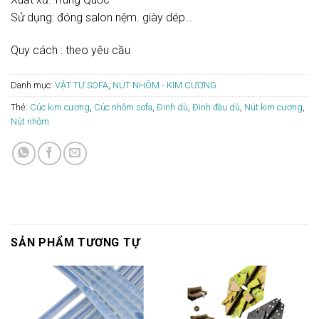
Sử dụng: đóng salon nệm. giày dép…
Quy cách : theo yêu cầu
Danh mục:
VẬT TƯ SOFA
,
NÚT NHÔM - KIM CƯƠNG
Thẻ:
Cúc kim cương
,
Cúc nhôm sofa
,
Đinh dù
,
Đinh đàu dù
,
Nút kim cương
,
Nút nhôm
SẢN PHẨM TƯƠNG TỰ