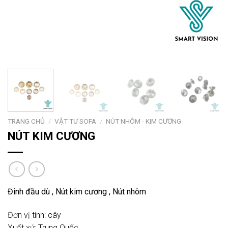
TRANG CHỦ
/
VẬT TƯ SOFA
/
NÚT NHÔM - KIM CƯƠNG
NÚT KIM CƯƠNG
Đinh đầu dù , Nút kim cương , Nút nhôm
Đơn vị tính: cây
Xuất xứ: Trung Quốc