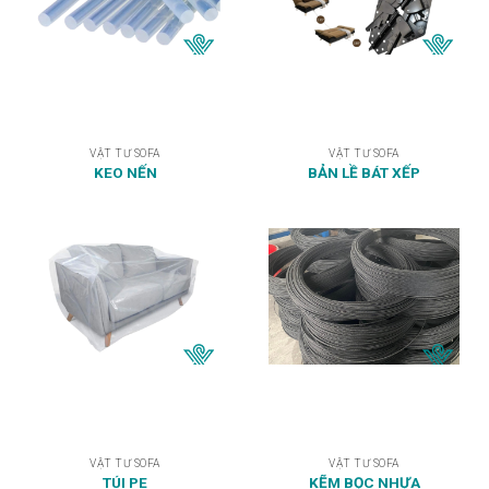
VẬT TƯ SOFA
VẬT TƯ SOFA
KEO NẾN
BẢN LỀ BÁT XẾP
VẬT TƯ SOFA
VẬT TƯ SOFA
TÚI PE
KẼM BỌC NHỰA