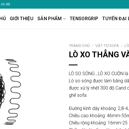
.44.88
HỦ
GIỚI THIỆU
SẢN PHẨM
TENSORGRIP
TUYỂN ĐẠI 
TRANG CHỦ
/
VẬT TƯ SOFA
/
LÒ
LÒ XO THẲNG V
LÒ SO SÓNG , LÒ XO CUỘN là lo
Lò so sóng được làm bằng dâ
được xử lý nhệt 300 độ Cand c
ghế sofa.
Đường kính dây khoảng: 2,8-
Chiều cao khoảng: 46mm-
Chiều rộng khoảng: 16mm-2