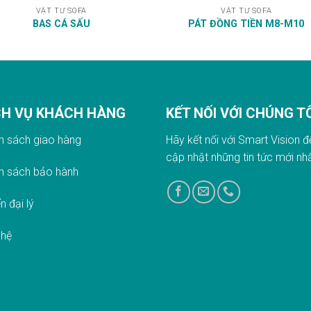
VẬT TƯ SOFA
VẬT TƯ SOFA
BAS CÁ SẤU
PÁT ĐỒNG TIỀN M8-M10
CH VỤ KHÁCH HÀNG
KẾT NỐI VỚI CHÚNG T
h sách giao hàn
g
Hãy kết nối với Smart Vision đ
cập nhật những tin tức mới nh
h sách bảo hành
n đại lý
 hệ