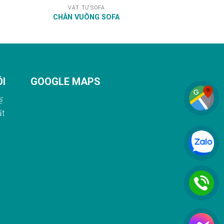
VẬT TƯ SOFA
CHÂN VUÔNG SOFA
ÔI
GOOGLE MAPS
ể
ất