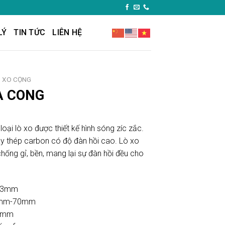
LÝ
TIN TỨC
LIÊN HỆ
 XO CỌNG
À CONG
ại lò xo được thiết kế hình sóng zíc zắc.
y thép carbon có độ đàn hồi cao. Lò xo
hống gỉ, bền, mang lại sự đàn hồi đều cho
4,3mm
55mm-70mm
5 mm