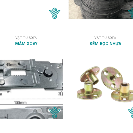
VẬT TƯ SOFA
VẬT TƯ SOFA
MÂM XOAY
KẼM BỌC NHỰA