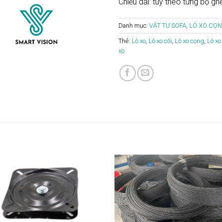
Chiều dài: tùy theo từng bộ gh
Danh mục:
VẬT TƯ SOFA
,
LÒ XO CỌ
Thẻ:
Lò xo
,
Lò xo cối
,
Lò xo cọng
,
Lò xo
xo