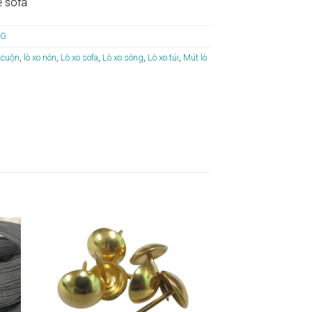
ế sofa
NG
 cuộn
,
lò xo nón
,
Lò xo sofa
,
Lò xo sóng
,
Lò xo túi
,
Mút lò