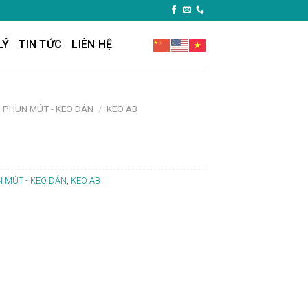
LÝ
TIN TỨC
LIÊN HỆ
O PHUN MÚT - KEO DÁN
/
KEO AB
N MÚT - KEO DÁN
,
KEO AB