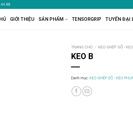
.44.88
HỦ
GIỚI THIỆU
SẢN PHẨM
TENSORGRIP
TUYỂN ĐẠI 
TRANG CHỦ
/
KEO GHÉP GỖ - KE
KEO B
Danh mục:
KEO GHÉP GỖ - KEO PHU