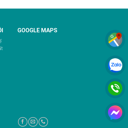
ÔI
GOOGLE MAPS
ể
ất