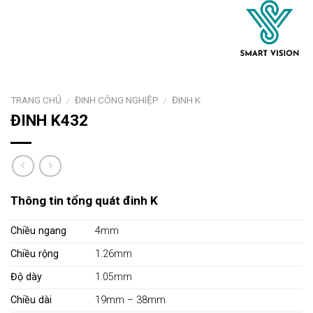
TRANG CHỦ
/
ĐINH CÔNG NGHIỆP
/
ĐINH K
ĐINH K432
Thông tin tổng quát đinh K
Chiều ngang
4mm
Chiều rộng
1.26mm
Độ dày
1.05mm
Chiều dài
19mm – 38mm