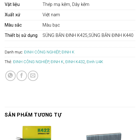
Vật liệu
Thép mạ kẽm, Dây kẽm
Xuất xứ
Việt nam
Màu sắc
Màu bạc
Thiết bị sử dụng
SÚNG BẮN ĐINH K425,SÚNG BẮN ĐINH K440
Danh mục:
ĐINH CÔNG NGHIỆP
,
ĐINH K
Thẻ:
ĐINH CÔNG NGHIỆP
,
ĐINH K
,
ĐINH K432
,
Đinh U4K
SẢN PHẨM TƯƠNG TỰ