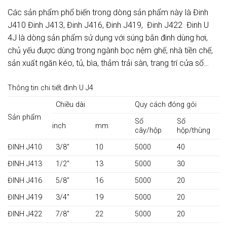
Các sản phẩm phổ biến trong dòng sản phẩm này là Đinh
J410 Đinh J413, Đinh J416, Đinh J419, Đinh J422 Đinh U
4J là dòng sản phẩm sử dụng với súng bắn đinh dùng hơi,
chủ yếu được dùng trong ngành bọc nệm ghế, nhà tiền chế,
sản xuất ngăn kéo, tủ, bìa, thảm trải sàn, trang trí cửa sổ…
Thông tin chi tiết đinh U J4
Chiều dài
Quy cách đóng gói
Sản phẩm
Số
Số
inch
mm
cây/hộp
hộp/thùng
ĐINH J410
3/8″
10
5000
40
ĐINH J413
1/2″
13
5000
30
ĐINH J416
5/8″
16
5000
20
ĐINH J419
3/4″
19
5000
20
ĐINH J422
7/8″
22
5000
20