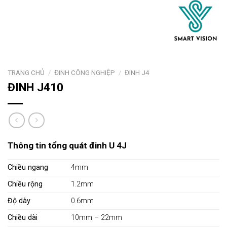
TRANG CHỦ
/
ĐINH CÔNG NGHIỆP
/
ĐINH J4
ĐINH J410
Thông tin tổng quát đinh U 4J
Chiều ngang
4mm
Chiều rộng
1.2mm
Độ dày
0.6mm
Chiều dài
10mm – 22mm