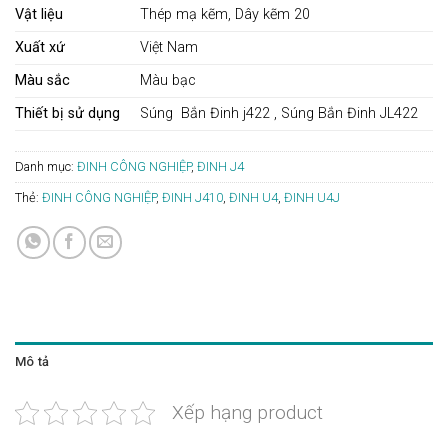
Vật liệu
Thép mạ kẽm, Dây kẽm 20
Xuất xứ
Việt Nam
Màu sắc
Màu bạc
Thiết bị sử dụng
Súng Bắn Đinh j422 , Súng Bắn Đinh JL422
Danh mục:
ĐINH CÔNG NGHIỆP
,
ĐINH J4
Thẻ:
ĐINH CÔNG NGHIỆP
,
ĐINH J410
,
ĐINH U4
,
ĐINH U4J
Mô tả
Xếp hạng product