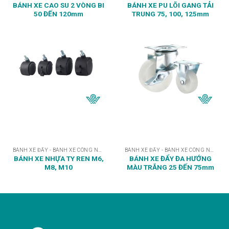
BÁNH XE CAO SU 2 VÒNG BI
BÁNH XE PU LÕI GANG TẢI
50 ĐẾN 120mm
TRUNG 75, 100, 125mm
BÁNH XE ĐẨY - BÁNH XE CÔNG NGHIỆP
BÁNH XE ĐẨY - BÁNH XE CÔNG NGHIỆP
BÁNH XE NHỰA TY REN M6,
BÁNH XE ĐẨY ĐA HƯỚNG
M8, M10
MÀU TRẮNG 25 ĐẾN 75mm