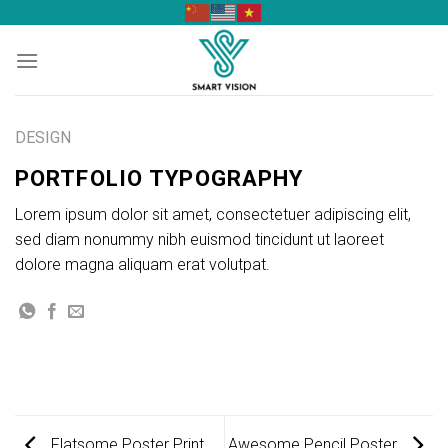
Skip
to
content
DESIGN
PORTFOLIO TYPOGRAPHY
Lorem ipsum dolor sit amet, consectetuer adipiscing elit,
sed diam nonummy nibh euismod tincidunt ut laoreet
dolore magna aliquam erat volutpat.
Flatsome Poster Print
Awesome Pencil Poster