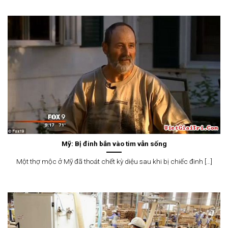
Mỹ: Bị đinh bắn vào tim vẫn sống
Một thợ mộc ở Mỹ đã thoát chết kỳ diệu sau khi bị chiếc đinh [...]