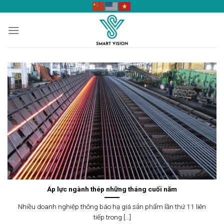
Skip
to
content
Áp lực ngành thép những tháng cuối năm
Nhiều doanh nghiệp thông báo hạ giá sản phẩm lần thứ 11 liên
tiếp trong [...]